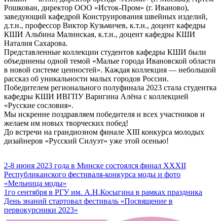
Рошкован, директор ООО «Исток-Пром» (г. Иваново),
заведующий кафедрой Конструирования швейных изделий,
д.т.н., профессор Виктор Кузьмичев, к.т.н., доцент кафедры
КШИ Альбина Малинская, к.т.н., доцент кафедры КШИ
Наталия Сахарова.
Представленные коллекции студентов кафедры КШИ были
объединены одной темой «Малые города Ивановской области
в новой системе ценностей». Каждая коллекция — небольшой
рассказ об уникальности малых городов России.
Победителем регионального полуфинала 2023 стала студентка
кафедры КШИ ИВГПУ Варигина Алёна с коллекцией
«Русские сословия».
Мы искренне поздравляем победителя и всех участников и
желаем им новых творческих побед!
До встречи на грандиозном финале XIII конкурса молодых
дизайнеров «Русский Силуэт» уже этой осенью!
Навигация
2-8 июня 2023 года в Минске состоялся финал XXXII
Республиканского фестиваля-конкурса моды и фото
по
«Мельница моды»
записям
1го сентября в РГУ им. А.Н.Косыгина в рамках праздника
День знаний стартовал фестиваль «Посвящение в
первокурсники 2023»