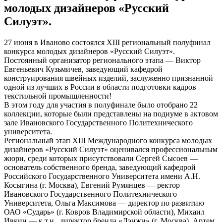
молодых дизайнеров «Русский
Силуэт».
27 июня в Иваново состоялся XIII региональный полуфинал
конкурса молодых дизайнеров «Русский Силуэт».
Постоянный организатор регионального этапа — Виктор
Евгеньевич Кузьмичев, заведующий кафедрой
конструирования швейных изделий, заслуженно признанной
одной из лучших в России в области подготовки кадров
текстильной промышленности!
В этом году для участия в полуфинале было отобрано 22
коллекции, которые были представлены на подиуме в актовом
зале Ивановского Государственного Политехнического
университета.
Региональный этап XIII Международного конкурса молодых
дизайнеров «Русский Силуэт» оценивался профессиональным
жюри, среди которых присутствовали Сергей Сысоев —
основатель собственного бренда, заведующий кафедрой
Российского Государственного Университета имени А.Н.
Косыгина (г. Москва), Евгений Румянцев — ректор
Ивановского Государственного Политехнического
Университета, Ольга Максимова — директор по развитию
ОАО «Сударь» (г. Ковров Владимирской области), Михаил
Ивкин — к.т.н., директор бренда «Лэнжи» (г. Москва), Артем