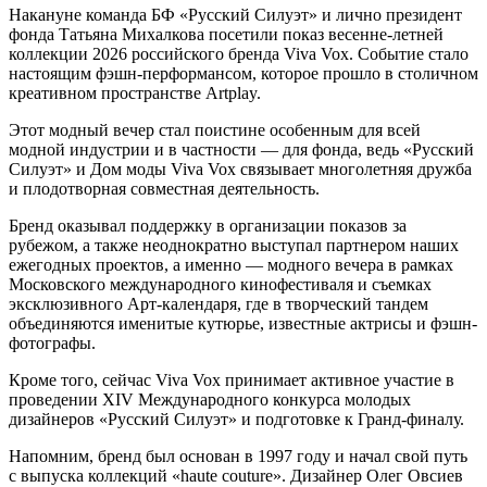
Накануне команда БФ «Русский Силуэт» и лично президент
фонда Татьяна Михалкова посетили показ весенне-летней
коллекции 2026 российского бренда Viva Vox. Событие стало
настоящим фэшн-перформансом, которое прошло в столичном
креативном пространстве Artplay.
Этот модный вечер стал поистине особенным для всей
модной индустрии и в частности — для фонда, ведь «Русский
Силуэт» и Дом моды Viva Vox связывает многолетняя дружба
и плодотворная совместная деятельность.
Бренд оказывал поддержку в организации показов за
рубежом, а также неоднократно выступал партнером наших
ежегодных проектов, а именно — модного вечера в рамках
Московского международного кинофестиваля и съемках
эксклюзивного Арт-календаря, где в творческий тандем
объединяются именитые кутюрье, известные актрисы и фэшн-
фотографы.
Кроме того, сейчас Viva Vox принимает активное участие в
проведении XIV Международного конкурса молодых
дизайнеров «Русский Силуэт» и подготовке к Гранд-финалу.
Напомним, бренд был основан в 1997 году и начал свой путь
с выпуска коллекций «haute couture». Дизайнер Олег Овсиев