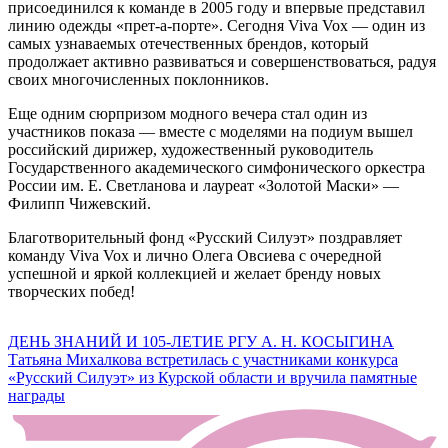
присоединился к команде в 2005 году и впервые представил
линию одежды «прет-а-порте». Сегодня Viva Vox — один из
самых узнаваемых отечественных брендов, который
продолжает активно развиваться и совершенствоваться, радуя
своих многочисленных поклонников.
Еще одним сюрпризом модного вечера стал один из
участников показа — вместе с моделями на подиум вышел
российский дирижер, художественный руководитель
Государственного академического симфонического оркестра
России им. Е. Светланова и лауреат «Золотой Маски» —
Филипп Чижевский.
Благотворительный фонд «Русский Силуэт» поздравляет
команду Viva Vox и лично Олега Овсиева с очередной
успешной и яркой коллекцией и желает бренду новых
творческих побед!
Навигация
ДЕНЬ ЗНАНИЙ И 105-ЛЕТИЕ РГУ А. Н. КОСЫГИНА
Татьяна Михалкова встретилась с участниками конкурса
по
«Русский Силуэт» из Курской области и вручила памятные
записям
награды