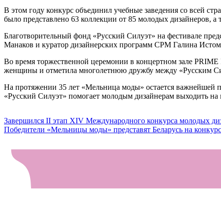
В этом году конкурс объединил учебные заведения со всей ст
было представлено 63 коллекции от 85 молодых дизайнеров, а
Благотворительный фонд «Русский Силуэт» на фестивале пред
Манаков и куратор дизайнерских программ CPM Галина Истом
Во время торжественной церемонии в концертном зале PRIME H
женщины и отметила многолетнюю дружбу между «Русским Сил
На протяжении 35 лет «Мельница моды» остается важнейшей п
«Русский Силуэт» помогает молодым дизайнерам выходить на
Навигация
Завершился II этап XIV Международного конкурса молодых ди
Победители «Мельницы моды» представят Беларусь на конкур
по
записям