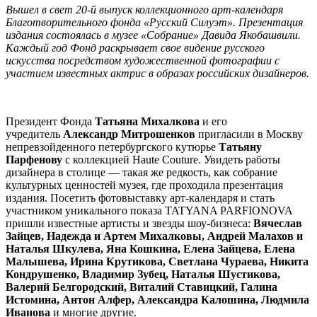
Вышел в свет 20-й выпуск коллекционного арт-календаря
Благотворительного фонда «Русский Силуэт». Презентация
издания состоялась в музее «Собрание» Давида Якобашвили.
Каждый год Фонд раскрывает свое видение русского
искусства посредством художественной фотографии с
участием известных актрис в образах российских дизайнеров.
Президент Фонда
Татьяна Михалкова
и его
учредитель
Александр Митрошенков
пригласили в Москву
непревзойденного петербургского кутюрье
Татьяну
Парфенову
с коллекцией Haute Couture. Увидеть работы
дизайнера в столице — такая же редкость, как собрание
культурных ценностей музея, где проходила презентация
издания. Посетить фотовыставку арт-календаря и стать
участником уникального показа TATYANA PARFIONOVA
пришли известные артисты и звезды шоу-бизнеса:
Вячеслав
Зайцев, Надежда и Артем Михалковы, Андрей Малахов и
Наталья Шкулева, Яна Кошкина, Елена Зайцева, Елена
Малышева, Ирина Крутикова, Светлана Чураева, Никита
Кондрушенко, Владимир Зубец, Наталья Шустикова,
Валерий Белгородский, Виталий Ставицкий, Галина
Истомина, Антон Алфер, Александра Калошина, Людмила
Иванова
и многие другие.