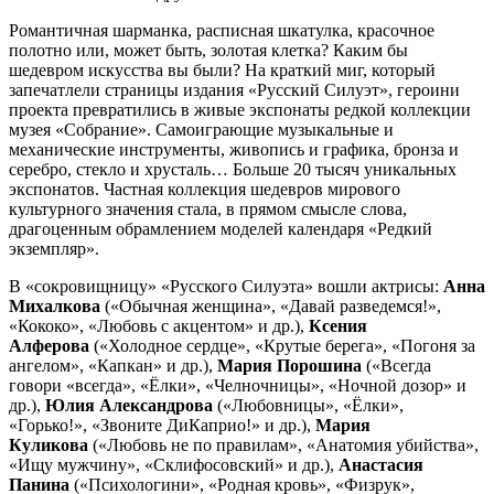
Романтичная шарманка, расписная шкатулка, красочное
полотно или, может быть, золотая клетка? Каким бы
шедевром искусства вы были? На краткий миг, который
запечатлели страницы издания «Русский Силуэт», героини
проекта превратились в живые экспонаты редкой коллекции
музея «Собрание». Самоиграющие музыкальные и
механические инструменты, живопись и графика, бронза и
серебро, стекло и хрусталь… Больше 20 тысяч уникальных
экспонатов. Частная коллекция шедевров мирового
культурного значения стала, в прямом смысле слова,
драгоценным обрамлением моделей календаря «Редкий
экземпляр».
В «сокровищницу» «Русского Силуэта» вошли актрисы:
Анна
Михалкова
(«Обычная женщина», «Давай разведемся!»,
«Кококо», «Любовь с акцентом» и др.),
Ксения
Алферова
(«Холодное сердце», «Крутые берега», «Погоня за
ангелом», «Капкан» и др.),
Мария Порошина
(«Всегда
говори «всегда», «Ёлки», «Челночницы», «Ночной дозор» и
др.),
Юлия Александрова
(«Любовницы», «Ёлки»,
«Горько!», «Звоните ДиКаприо!» и др.),
Мария
Куликова
(«Любовь не по правилам», «Анатомия убийства»,
«Ищу мужчину», «Склифосовский» и др.),
Анастасия
Панина
(«Психологини», «Родная кровь», «Физрук»,