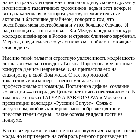
нашей страны. Сегодня мне приятно видеть, сколько друзей у
начинающих талантливых художников, ведь и этот вечер, и
выпуск календаря, в котором участвуют удивительные
актрисы и блестящие дизайнеры, говорят о том, что
российская мода востребована и у нее большое будущее. Я
рада сообщить, что стартовал 13-й Международный конкурс
молодых дизайнеров в России и странах ближнего зарубежья.
Уверена, среди тысяч его участников мы найдем настоящие
самородки».
Именно такой талант и страстную увлеченность модой шесть
лет назад сумела разглядеть Татьяна Парфенова в участнике
конкурса Денисе Ведренцеве. Она пригласила его на
стажировку в свой Дом моды. С тех пор молодой
талантливый дизайнер — неотъемлемая часть
профессиональной команды. Постановка дефиле, создание
коллекции — теперь для Дениса нет ничего невозможного. В
том числе и показ TATYANA PARFIONOVA в Москве на
презентации календаря «Русский Силуэт». Связь с
искусством, любовь к природе, многообразие цветов и
представителей фауны – такие образы увидели гости на
подиуме.
В этот вечер каждый смог не только окунуться в мир высокой
моды, но и примерить на себя роль редкого произведения