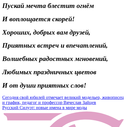
Пускай мечта блестит огнём
И воплощается скорей!
Хороших, добрых вам друзей,
Приятных встреч и впечатлений,
Волшебных радостных мгновений,
Любимых праздничных цветов
И от души приятных слов!
Навигация
Сегодня свой юбилей отмечает великий модельер, живописец
и график, педагог и профессор Вячеслав Зайцев
по
Русский Силуэт: новые имена в мире моды
записям