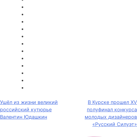
Навигация
Ушёл из жизни великий
В Курске прошел XV
российский кутюрье
полуфинал конкурса
по
Валентин Юдашкин
молодых дизайнеров
записям
«Русский Силуэт»