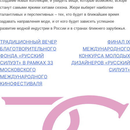
создание новых коллекций, и увидеть вещи, которые возможно, вскоре
станут самыми яркими хитами сезона. Жюри выберет наиболее
талантливых и перспективных – тех, кто будет в ближайшее время
задавать направления моде, и от кого будет зависеть успешное
развитие модной индустрии в России и в странах ближнего зарубежья.
Навигация
ТРАДИЦИОННЫЙ ВЕЧЕР
ФИНАЛ IX
БЛАГОТВОРИТЕЛЬНОГО
МЕЖДУНАРОДНОГО
по
ФОНДА «РУССКИЙ
КОНКУРСА МОЛОДЫХ
записям
СИЛУЭТ» В РАМКАХ 33
ДИЗАЙНЕРОВ «РУССКИЙ
МОСКОВСКОГО
СИЛУЭТ»
МЕЖДУНАРОДНОГО
КИНОФЕСТИВАЛЯ