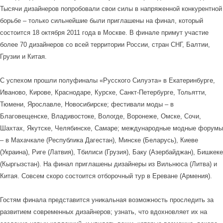
Тысячи дизайнеров попробовали свои силы в напряженной конкурентной
борьбе – только сильнейшие были приглашены на финал, который
состоится 18 октября 2011 года в Москве. В финале примут участие
более 70 дизайнеров со всей территории России, стран СНГ, Балтии,
Грузии и Китая.
С успехом прошли полуфиналы «Русского Силуэта» в Екатеринбурге,
Иваново, Кирове, Краснодаре, Курске, Санкт-Петербурге, Тольятти,
Тюмени, Ярославле, Новосибирске; фестивали моды – в
Благовещенске, Владивостоке, Вологде, Воронеже, Омске, Сочи,
Шахтах, Якутске, Челябинске, Самаре; международные модные форумы
– в Махачкале (Республика Дагестан), Минске (Беларусь), Киеве
(Украина), Риге (Латвия), Тбилиси (Грузия), Баку (Азербайджан), Бишкеке
(Кыргызстан). На финал приглашены дизайнеры из Вильнюса (Литва) и
Китая. Совсем скоро состоится отборочный тур в Ереване (Армения).
Гостям финала представится уникальная возможность проследить за
развитием современных дизайнеров; узнать, что вдохновляет их на