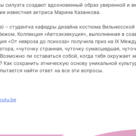
ы силуэта создают вдохновенный образ уверенной и в
тие известная актриса Марина Казанкова.
ite) – студентка кафедры дизайна костюма Вильнюсско
бежом. Коллекция «Автоэкзекуция», выполненная в соав
кция «От невроза до психоза» получила приз на IX Ме
втора, «чуточку странная, чуточку сумасшедшая, чуточ
 Возможно ли оставаться собой, когда тебя окружает 
 Как сохранить этническую основу уникальной культу
ытается найти ответ на все эти вопросы.
outu.be