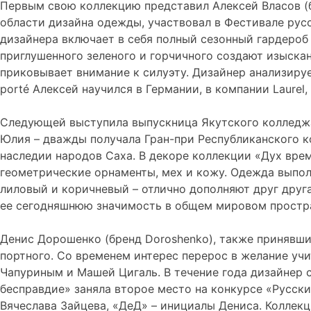
Первым свою коллекцию представил Алексей Власов (б
области дизайна одежды, участвовал в Фестивале русс
дизайнера включает в себя полный сезонный гардероб 
приглушенного зеленого и горчичного создают изыска
приковывает внимание к силуэту. Дизайнер анализиру
porté Алексей научился в Германии, в компании Laurel
Следующей выступила выпускница Якутского колледжа
Юлия – дважды получала Гран-при Республиканского к
наследии народов Саха. В декоре коллекции «Дух вре
геометрические орнаменты, мех и кожу. Одежда выпол
лиловый и коричневый – отлично дополняют друг друга
ее сегодняшнюю значимость в общем мировом простр
Денис Дорошенко (бренд Doroshenko), также принявший
портного. Со временем интерес перерос в желание учи
Чапуриным и Машей Цигаль. В течение года дизайнер
бесправдие» заняла второе место на конкурсе «Русск
Вячеслава Зайцева, «ДеД» – инициалы Дениса. Коллекц