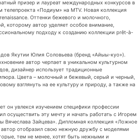
кратный призер и лауреат международных конкурсов в
ом телепроекта «Подиум» на MTV. Новая коллекция
renaissance. Оттенки бежевого и молочного,
й, которому автор уделяет особое внимание,
ссиональному подходу к созданию коллекции prêt-à-
дов Якутии Юлия Соловьева (бренд «Айыы-куо»).
охновение автор черпает в уникальном культурном
ядов, дизайнер использует традиционные
ипюра. Цвета – молочный и бежевый, серый и черный,
вому взглянуть на ее культуру и природу, а также на
лет он увлекся изучением специфики профессии
ил осуществить эту мечту и начать работать с Игорем
ды Вячеслава Зайцева». Дипломная коллекция «Ложное
» автор отобразил свою нежную дружбу с моделями
торые, тем не менее, хотят быть нежными и