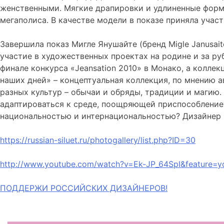
женственными. Мягкие драпировки и удлиненные форм
мегаполиса. В качестве модели в показе приняла учас
Завершила показ Мигле Янушайте (бренд Migle Janusa
участие в художественных проектах на родине и за ру
финале конкурса «Jeansation 2010» в Монако, а колле
наших дней» – концептуальная коллекция, по мнению а
разных культур – обычаи и обряды, традиции и магию.
адаптироваться к среде, поощряющей приспособление?
национальностью и интернациональностью? Дизайнер п
https://russian-siluet.ru/photogallery/list.php?ID=30
http://www.youtube.com/watch?v=Ek-JP_64SpI&feature=y
Навигация
ПОДДЕРЖИ РОССИЙСКИХ ДИЗАЙНЕРОВ!
по