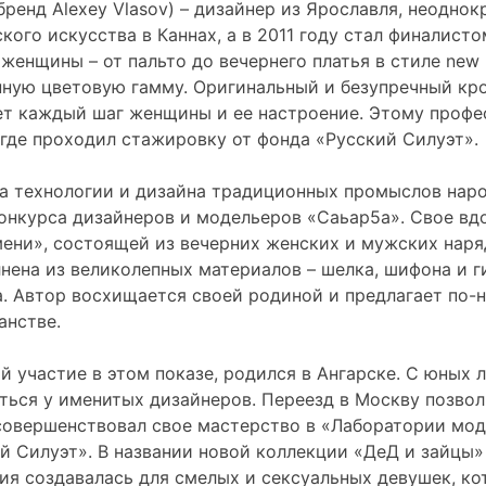
ренд Alexey Vlasov) – дизайнер из Ярославля, неодно
кого искусства в Каннах, а в 2011 году стал финалист
женщины – от пальто до вечернего платья в стиле new 
нную цветовую гамму. Оригинальный и безупречный кро
ет каждый шаг женщины и ее настроение. Этому профе
, где проходил стажировку от фонда «Русский Силуэт».
 технологии и дизайна традиционных промыслов наро
онкурса дизайнеров и модельеров «Саьар5а». Свое вд
мени», состоящей из вечерних женских и мужских нар
нена из великолепных материалов – шелка, шифона и г
. Автор восхищается своей родиной и предлагает по-но
анстве.
 участие в этом показе, родился в Ангарске. С юных 
ться у именитых дизайнеров. Переезд в Москву позвол
 совершенствовал свое мастерство в «Лаборатории мо
ий Силуэт». В названии новой коллекции «ДеД и зайцы
ия создавалась для смелых и сексуальных девушек, ко