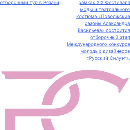
отборочный тур в Рязани
рамках ХIX Фестиваля
по
моды и театрального
записям
костюма «Поволжские
сезоны Александра
Васильева» состоится
отборочный этап
Международного конкурса
молодых дизайнеров
«Русский Силуэт».