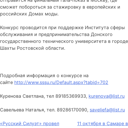
отправится на финальный гала-показ в Москву, где
сможет побороться за стажировку в европейских и
российских Домах моды.
Конкурс проводится при поддержке Института сферы
обслуживания и предпринимательства Донского
государственного технического университета в городе
Шахты Ростовской области.
Подробная информация о конкурсе на
сайте
http://www.sssu.ru/Default.aspx?tabid=702
Куренова Светлана, тел 89185369933,
kurenova@list.ru
Савельева Наталья, тел. 89286170090,
saveliefa@list.ru
Навигация
«Русский Силуэт» провел
11 октября в Самаре в