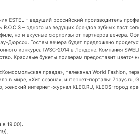
ия ESTEL – ведущий российский производитель профес
 R.O.C.S – одного из ведущих брендов зубных паст сег
филе, но и вкусные сюрпризы от партнеров вечера. Оф
брау-Дюрсо». Гостям вечера будет предложено продегу
ционного конкурса IWSC-2014 в Лондоне. Компания SWE
ество. Красивые букеты призерам предоставит цветочн
омсомольская правда», телеканал World Fashion, первы
в мире, «Хит сезона», интернет-порталы: 7days.ru, Geom
р, женский интернет-журнал KLEO.RU, KLEOS-город кра
 в 19.00).
19).