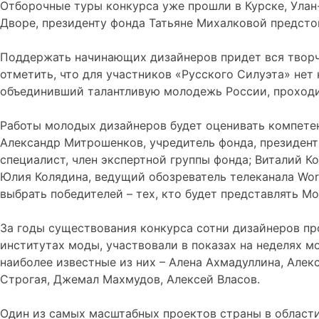
Отборочные туры конкурса уже прошли в Курске, Улан-
Дворе, президенту фонда Татьяне Михалковой предсто
Поддержать начинающих дизайнеров придет вся творче
отметить, что для участников «Русского Силуэта» нет
объединивший талантливую молодежь России, проход
Работы молодых дизайнеров будет оценивать компетен
Александр Митрошенков, учредитель фонда, президент
специалист, член экспертной группы фонда; Виталий К
Юлия Колядина, ведущий обозреватель телеканала Worl
выбрать победителей – тех, кто будет представлять Мо
За годы существования конкурса сотни дизайнеров п
институтах моды, участвовали в показах на неделях м
наиболее известные из них – Алена Ахмадуллина, Алек
Строгая, Джемал Махмудов, Алексей Власов.
Один из самых масштабных проектов страны в област