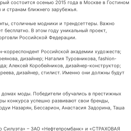
орый состоится осенью 2015 года в Москве в Гостином
 и странам ближнего зарубежья.
нты, столичные модники и трендсеттеры. Важно
т бесплатно. В этом году уникальный проект,
орговли Российской Федерации.
ен-корреспондент Российской академии художеств;
янова, дизайнер; Наталия Туровникова, fashion-
нда; Алексей Коробейников, дизайнер-конструктор;
ареева, дизайнер, стилист. Именно они должны будут
 домах моды. Победители обучались в престижных
еры конкурса успешно развивают свои бренды,
ардуи Назарян, Бессарион, Анастасия Задорина, Таша
го Силуэта» – ЗАО «Нефтепромбанк» и «СТРАХОВАЯ