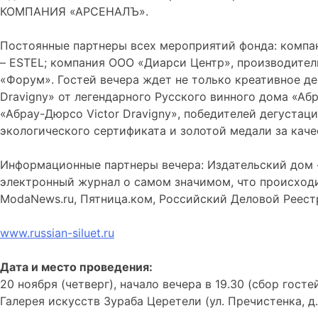
КОМПАНИЯ «АРСЕНАЛЪ».
Постоянные партнеры всех мероприятий фонда: компан
– ESTEL; компания ООО «Диарси Центр», производитель
«Форум». Гостей вечера ждет не только креативное де
Dravigny» от легендарного Русского винного дома «А
«Абрау-Дюрсо Victor Dravigny», победителей дегуста
экологического сертификата и золотой медали за кач
Информационные партнеры вечера: Издательский дом «К
электронный журнал о самом значимом, что происходило 
ModaNews.ru, Пятница.ком, Российский Деловой Реест
www.russian-siluet.ru
Дата и место проведения:
20 ноября (четверг), начало вечера в 19.30 (сбор гостей
Галерея искусств Зураба Церетели (ул. Пречистенка, д.