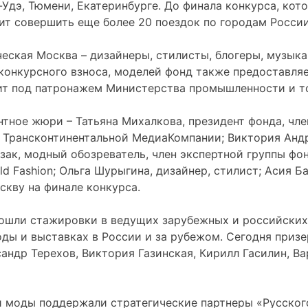
Удэ, Тюмени, Екатеринбурге. До финала конкурса, кот
ит совершить еще более 20 поездок по городам России
ская Москва – дизайнеры, стилисты, блогеры, музыка
 конкурсного взноса, моделей фонд также предоставляе
ит под патронажем Министерства промышленности и т
тное жюри – Татьяна Михалкова, президент фонда, чл
 Трансконтинентальной МедиаКомпании; Виктория Андре
озак, модный обозреватель, член экспертной группы фо
d Fashion; Ольга Шурыгина, дизайнер, стилист; Асия Б
скву на финале конкурса.
рошли стажировки в ведущих зарубежных и российских
оды и выставках в России и за рубежом. Сегодня приз
сандр Терехов, Виктория Газинская, Кирилл Гасилин, В
и моды поддержали стратегические партнеры «Русско