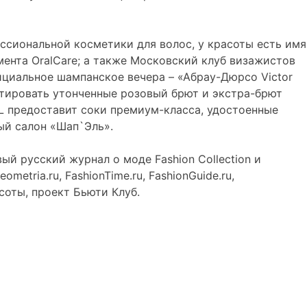
сиональной косметики для волос, у красоты есть имя
мента OralCare; а также Московский клуб визажистов
ициальное шампанское вечера – «Абрау-Дюрсо Victor
стировать утонченные розовый брют и экстра-брют
LL предоставит соки премиум-класса, удостоенные
ый салон «Шап`Эль».
й русский журнал о моде Fashion Collection и
etria.ru, FashionTime.ru, FashionGuide.ru,
соты, проект Бьюти Клуб.