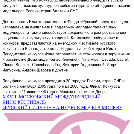
Надо отметить, что Конкурс Благотворительного Фонда «Русский
Силуэт» — важное культурное событие года. Оно объединяет тысячи
модельеров России, стран Балтии и СНГ.
Деятельность Благотворительного Фонда «Русский силуэт» всецело
направлена на выявление и поддержку молодых талантливых
модельеров, а также способствует сохранению и распространению
национальных культурных традиций. Коллекции, победившие в
конкурсе, представляются на ежегодном Фестивале русского
искусства в Каннах, а также на Неделе высокой моды в Риме.
Победителей конкурса Фонд отправляет на стажировки в зарубежные
и российские Дома моды Kenzo, Gevenchi, Nina Ricci, Escada, Laurel,
Cloude Bonuchi, Copenhagen Fur, Виктории Андреяновой, Игоря
Чапурина, Андрей Шарова и другие.
Полуфиналы конкурса проходят в 30 городах России, стран СНГ и
Балтии с сентября 2005 года по май 2006 года. Финал Конкурса
состоится 11 июня 2006 года в Москве в Гостином Дворе.
Навигация
XXVIII МОСКОВСКИЙ МЕЖДУНАРОДНЫЙ
КИНОФЕСТИВАЛЬ
по
«РУССКИЙ СИЛУЭТ» НА НЕДЕЛЕ МОДЫ В МОСКВЕ
записям