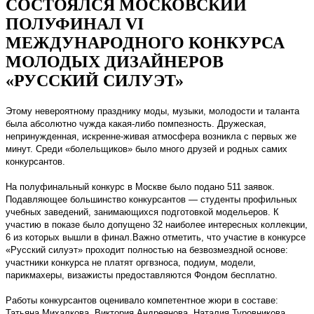
СОСТОЯЛСЯ МОСКОВСКИЙ
ПОЛУФИНАЛ VI
МЕЖДУНАРОДНОГО КОНКУРСА
МОЛОДЫХ ДИЗАЙНЕРОВ
«РУССКИЙ СИЛУЭТ»
Этому невероятному празднику моды, музыки, молодости и таланта
была абсолютно чужда какая-либо помпезность. Дружеская,
непринужденная, искренне-живая атмосфера возникла с первых же
минут. Среди «болельщиков» было много друзей и родных самих
конкурсантов.
На полуфинальный конкурс в Москве было подано 511 заявок.
Подавляющее большинство конкурсантов — студенты профильных
учебных заведений, занимающихся подготовкой модельеров. К
участию в показе было допущено 32 наиболее интересных коллекции,
6 из которых вышли в финал.Важно отметить, что участие в конкурсе
«Русский силуэт» проходит полностью на безвозмездной основе:
участники конкурса не платят оргвзноса, подиум, модели,
парикмахеры, визажисты предоставляются Фондом бесплатно.
Работы конкурсантов оценивало компетентное жюри в составе:
Татьяна Михалкова, Виктория Андреянова, Наталия Туровникова,