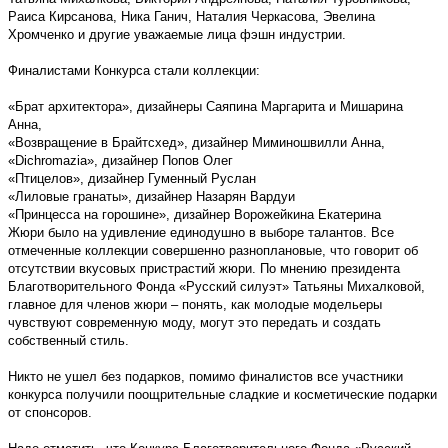
Раиса Кирсанова, Ника Ганич, Наталия Черкасова, Эвелина
Хромченко и другие уважаемые лица фэшн индустрии.
Финалистами Конкурса стали коллекции:
«Брат архитектора», дизайнеры Саяпина Маргарита и Мишарина
Анна,
«Возвращение в Брайтсхед», дизайнер Миминошвилли Анна,
«Dichromazia», дизайнер Попов Олег
«Птицелов», дизайнер Гуменный Руслан
«Лиловые гранаты», дизайнер Назарян Вардуи
«Принцесса на горошине», дизайнер Ворожейкина Екатерина
Жюри было на удивление единодушно в выборе талантов. Все
отмеченные коллекции совершенно разноплановые, что говорит об
отсутствии вкусовых пристрастий жюри. По мнению президента
Благотворительного Фонда «Русский силуэт» Татьяны Михалковой,
главное для членов жюри – понять, как молодые модельеры
чувствуют современную моду, могут это передать и создать
собственный стиль.
Никто не ушел без подарков, помимо финалистов все участники
конкурса получили поощрительные сладкие и косметические подарки
от спонсоров.