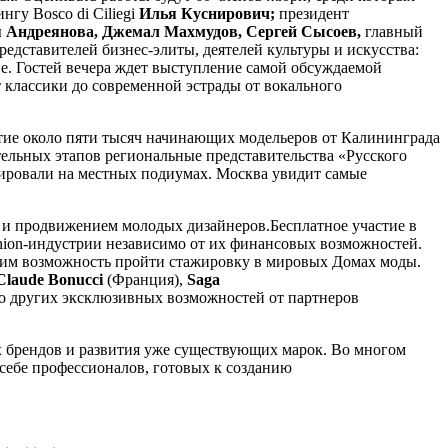
нгу Bosco di Ciliegi
Илья Куснирович;
президент
я Андреянова, Джемал Махмудов, Сергей Сысоев,
главный
представителей бизнес-элиты, деятелей культуры и искусства:
. Гостей вечера ждет выступление самой обсуждаемой
 классики до современной эстрады от вокального
стие около пяти тысяч начинающих модельеров от Калининграда
тельных этапов региональные представительства «Русского
рировали на местных подиумах. Москва увидит самые
й и продвижением молодых дизайнеров.Бесплатное участие в
shion-индустрии независимо от их финансовых возможностей.
т им возможность пройти стажировку в мировых Домах моды.
Claude Bonucci
(Франция),
Saga
о других эксклюзивных возможностей от партнеров
х брендов и развития уже существующих марок. Во многом
 себе профессионалов, готовых к созданию