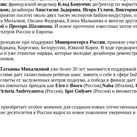
кин
; французский модельер
Клод Бонуччи;
ди?ректор по маркети
нков;
дизайнеры
Анастасия Задорина
,
Игорь Гуляев, Виктори
приятие посетят
около двух тысяч экспертов fashion-индустрии, 
 Михалков, Оксана Федорова, Елена Малышева и многие другие
ой
и
Прохора Шаляпина
.
И новое прочтение известных хитов от
еатров России и Европы.
 проходили при поддержке
Минпромторга России
, приняли уча
айджана, Киргизии, Белоруссии, Южной Кореи. В ходе предвари
изы и уже отшитые наряды, которые молодые дизайнеры демонст
жников.
Татьяны Михалковой
уже более 20 лет занимается поддержко
тами дает талантливым ребятам шанс заявить о себе в сфере fa
советы от заслуженных мэтров подиума, а победа в финале дае
аких именитых брендов как
Etro
и
Bosco
(Россия),
Naba
(Италия),
Victoria Andreyanova
(Россия),
Igor Gulyaev
(Россия) и множеств
приобретает особое значение для создания новых отечественны
ние десятилетия в России выросло новое поколение уверенных в