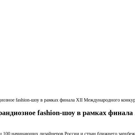
ндиозное fashion-шоу в рамках финала XII Международного конк
грандиозное fashion-шоу в рамках финал
и 100 начинающих дизайнеров России и стран ближнего зарубеж