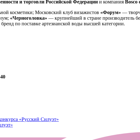
нности и торговли Российской Федерации
и компания
Bosco d
ьной косметики; Московский клуб визажистов
«Форум»
— творч
миум;
«Черноголовка»
— крупнейший в стране производитель бе
 бренд по поставке артезианской воды высшей категории.
.40
конкурса «Русский Силуэт»
илуэт»