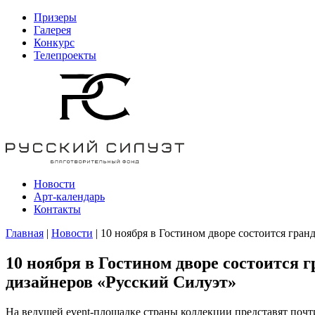
Призеры
Галерея
Конкурс
Телепроекты
Новости
Арт-календарь
Контакты
Главная
|
Новости
| 10 ноября в Гостином дворе состоится гра
10 ноября в Гостином дворе состоится 
дизайнеров «Русский Силуэт»
На ведущей event-площадке страны коллекции представят почт