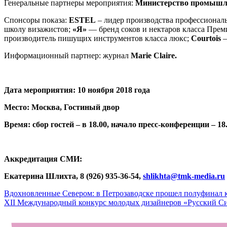
Генеральные партнеры мероприятия:
Министерство промышле
Спонсоры показа:
ESTEL
– лидер производства профессионал
школу визажистов;
«Я»
— бренд соков и нектаров класса Пре
производитель пишущих инструментов класса люкс;
Courtois
–
Информационный партнер: журнал
Marie Claire.
Дата мероприятия: 10 ноября 2018 года
Место: Москва, Гостиный двор
Время: сбор гостей – в 18.00, начало пресс-конференции – 18
Аккредитация СМИ:
Екатерина Шлихта, 8 (926) 935-36-54,
shlikhta@tmk-media.ru
Навигация
Вдохновленные Севером: в Петрозаводске прошел полуфинал 
XII Международный конкурс молодых дизайнеров «Русский C
по
записям