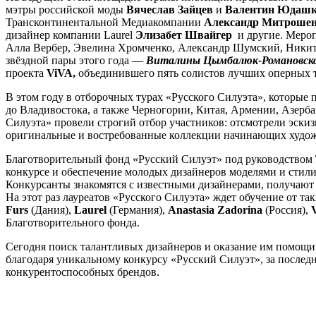
мэтры российской моды
Вячеслав Зайцев
и
Валентин Юдаш
Трансконтинентальной Медиакомпании
Александр Митроше
дизайнер компании Laurel
Элизабет Швайгер
и другие. Меро
Алла Вербер, Эвелина Хромченко, Александр Шумский, Никита
звёздной пары этого года —
Виталины Цымбалюк-Романовск
проекта
ViVA,
объединившего пять солистов лучших оперных т
В этом году в отборочных турах «Русского Силуэта», которые
до Владивостока, а также Черногории, Китая, Армении, Азерб
Силуэта» провели строгий отбор участников: отсмотрели эск
оригинальные и востребованные коллекции начинающих худо
Благотворительный фонд «Русский Силуэт» под руководством
конкурсе и обеспечение молодых дизайнеров моделями и стилис
Конкурсанты знакомятся с известными дизайнерами, получают 
На этот раз лауреатов «Русского Силуэта» ждет обучение от т
Furs
(Дания),
Laurel
(Германия),
Anastasia Zadorina
(Россия),
Благотворительного фонда.
Сегодня поиск талантливых дизайнеров и оказание им помощи 
благодаря уникальному конкурсу «Русский Силуэт», за послед
конкурентоспособных брендов.