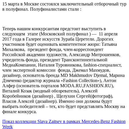
15 марта в Москве состоялся заключительный отборочный тур
в полуфинал. Полуфиналистами стали :
Теперь нашим конкурсантам предстоит выступить в
следующем этапе (Московский полуфинал ) — 11 апреля
2017 года в Галерее искусств Зураба Церетели. Дорогих
участников будет оценивать компетентное жюри: Татьяна
Михалкова, президент фонда, член-корреспондент
Российской академии художеств, Александр Митрошенков,
учредитель фонда, президент Трансконтинентальной
МедиаКомпании, Наталия Туровникова, fashion-специалист,
член экспертной комиссии фонда, Джемал Махмудов,
дизайнер, основатель бренда MD Makhmudov Djemal, Марина
Дэмченко (редактор журнала «Fashion Collection»), Антон
Алфер (основатель порталов MODA.RU,FASHION.RU),
Виталий Козак (модный обозреватель), Алексей
Коробейников (дизайнер) , Щелухин Сергей(фотограф),
Власов Алексей (дизайнер). Именно они должны будут
выбрать победителей – тех, кто будет представлять Москву на
финале конкурса.
Навигация
Показ коллекции Slava Zaitsev в рамках Mercedes-Benz Fashion
Week