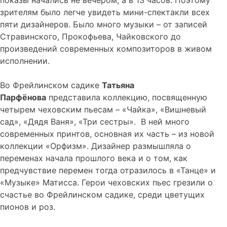
показы начались не вечером, а в 13 часов. Поэтому
зрителям было легче увидеть мини-спектакли всех
пяти дизайнеров. Было много музыки – от записей
Стравинского, Прокофьева, Чайковского до
произведений современных композиторов в живом
исполнении.
Во Фрейлинском садике
Татьяна
Парфёнова
представила коллекцию, посвященную
четырем чеховским пьесам – «Чайка», «Вишневый
сад», «Дядя Ваня», «Три сестры». В ней много
современных принтов, основная их часть – из новой
коллекции «Орфизм». Дизайнер размышляла о
переменах начала прошлого века и о том, как
предчувствие перемен тогда отразилось в «Танце» и
«Музыке» Матисса. Герои чеховских пьес грезили о
счастье во Фрейлинском садике, среди цветущих
пионов и роз.