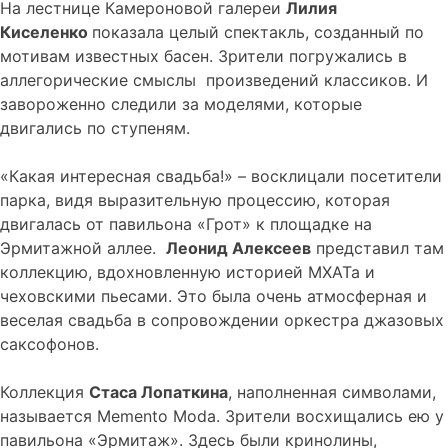
На лестнице Камероновой галереи
Лилия
Киселенко
показала целый спектакль, созданный по
мотивам известных басен. Зрители погружались в
аллегорические смыслы произведений классиков. И
завороженно следили за моделями, которые
двигались по ступеням.
«Какая интересная свадьба!» – восклицали посетители
парка, видя выразительную процессию, которая
двигалась от павильона «Грот» к площадке на
Эрмитажной аллее.
Леонид Алексеев
представил там
коллекцию, вдохновленную историей МХАТа и
чеховскими пьесами. Это была очень атмосферная и
веселая свадьба в сопровождении оркестра джазовых
саксофонов.
Коллекция
Стаса Лопаткина
, наполненная символами,
называется Memento Moda. Зрители восхищались ею у
павильона «Эрмитаж». Здесь были кринолины,