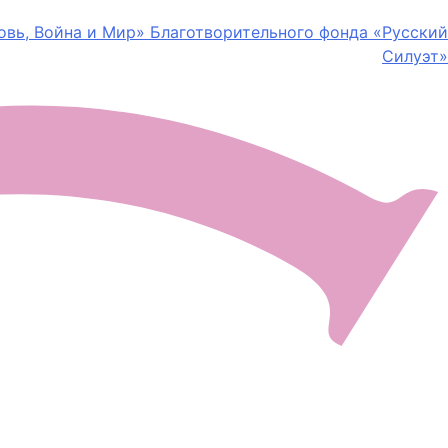
бовь, Война и Мир» Благотворительного фонда «Русский
Силуэт»