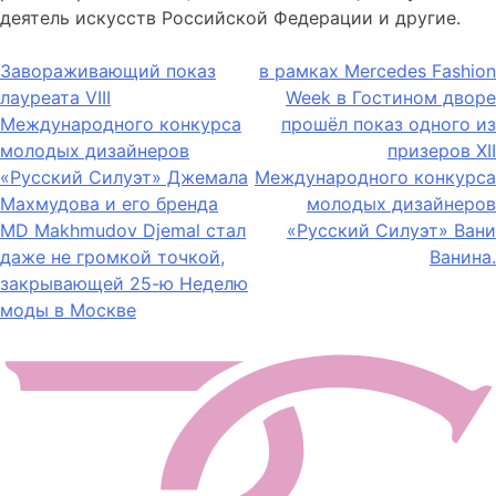
деятель искусств Российской Федерации и другие.
Навигация
Завораживающий показ
в рамках Mercedes Fashion
лауреата VIII
Week в Гостином дворе
по
Международного конкурса
прошёл показ одного из
записям
молодых дизайнеров
призеров XII
«Русский Силуэт» Джемала
Международного конкурса
Махмудова и его бренда
молодых дизайнеров
MD Makhmudov Djemal стал
«Русский Силуэт» Вани
даже не громкой точкой,
Ванина.
закрывающей 25-ю Неделю
моды в Москве