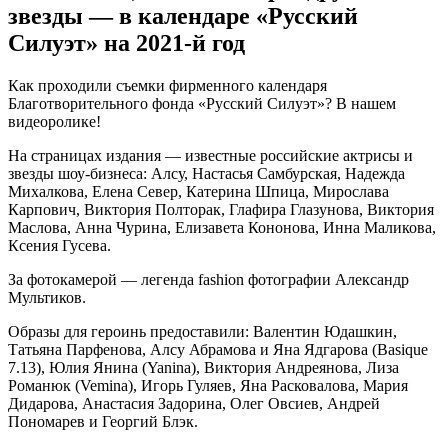
звезды — в календаре «Русский
Силуэт» на 2021-й год
Как проходили съемки фирменного календаря
Благотворительного фонда «Русский Силуэт»? В нашем
видеоролике!
На страницах издания — известные российские актрисы и
звезды шоу-бизнеса: Алсу, Настасья Самбурская, Надежда
Михалкова, Елена Север, Катерина Шпица, Мирослава
Карпович, Виктория Полторак, Глафира Глазунова, Виктория
Маслова, Анна Чурина, Елизавета Кононова, Инна Маликова,
Ксения Гусева.
За фотокамерой — легенда fashion фотографии Александр
Мультиков.
Образы для героинь предоставили: Валентин Юдашкин,
Татьяна Парфенова, Алсу Абрамова и Яна Ядгарова (Basique
7.13), Юлия Янина (Yanina), Виктория Андреянова, Лиза
Романюк (Vemina), Игорь Гуляев, Яна Расковалова, Мария
Дидарова, Анастасия Задорина, Олег Овсиев, Андрей
Пономарев и Георгий Блэк.