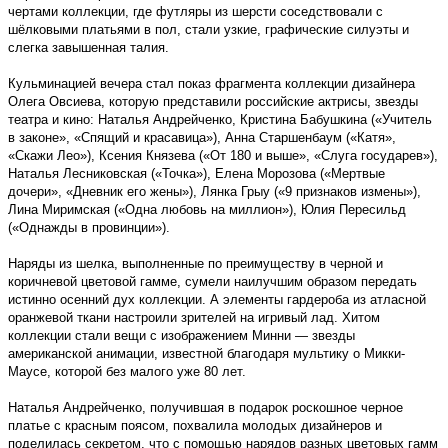
чертами коллекции, где футляры из шерсти соседствовали с
шёлковыми платьями в пол, стали узкие, графические силуэты и
слегка завышенная талия.
Кульминацией вечера стал показ фрагмента коллекции дизайнера
Олега Овсиева, которую представили российские актрисы, звезды
театра и кино: Наталья Андрейченко, Кристина Бабушкина («Учитель
в законе», «Спящий и красавица»), Анна Старшенбаум («Катя»,
«Скажи Лео»), Ксения Князева («От 180 и выше», «Слуга государев»),
Наталья Лесниковская («Точка»), Елена Морозова («Мертвые
дочери», «Дневник его жены»), Лянка Грыу («9 признаков измены»),
Лина Миримская («Одна любовь на миллион»), Юлия Пересильд
(«Однажды в провинции»).
Наряды из шелка, выполненные по преимуществу в черной и
коричневой цветовой гамме, сумели наилучшим образом передать
истинно осенний дух коллекции. А элементы гардероба из атласной
оранжевой ткани настроили зрителей на игривый лад. Хитом
коллекции стали вещи с изображением Минни — звезды
американской анимации, известной благодаря мультику о Микки-
Маусе, которой без малого уже 80 лет.
Наталья Андрейченко, получившая в подарок роскошное черное
платье с красным поясом, похвалила молодых дизайнеров и
поделилась секретом, что с помощью нарядов разных цветовых гамм