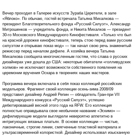
Вечер проходил в Галерее искусств Зураба Церетели, в зале
«Яблоко». По обычаю, гостей встречала Татьяна Михалкова —
президент Благотворительного фонда «Русский Силуэт», Александр
Митрошенков — учредитель фонда, и Никита Михалков — президент
30-го Московского Международного Кинофестиваля. «Только что был
на красной дорожке кинофестиваля, теперь стою перед вами русским
силуэтом и открываю показ мод» — так начал свою речь знаменитый
режиссер перед началом дефиле. А хозяйка вечера Татьяна
Михалкова сообщила многочисленным гостям, что слава о русских
дизайнерах уже дошла до США: некоторые обитатели «голливудских
холмов» не исключают возможности собственного появления на
церемонии вручения Оскара в творениях наших мастеров.
Программа вечера включала в себя показ коллекций российских
модельеров. Фрагмент своей коллекции осень-зима 2008/09
представил дизайнер Андрей Репин — обладатель Гран-при VII
Международного конкурса «Русский Силуэт», успешно
дебютировавший весной этого года на RFW. Его коллекция
полностью оправдывала свое необычное название «Эскимо» —
дефилирующие модели выглядели невероятно аппетитно в
интригующих вязаных платьях. В основе коллекции — чистые,
лаконичные, строгие линии, смягченные пластикой материала и
ультрасовременной колористкой. Дизайнер использовал изысканную