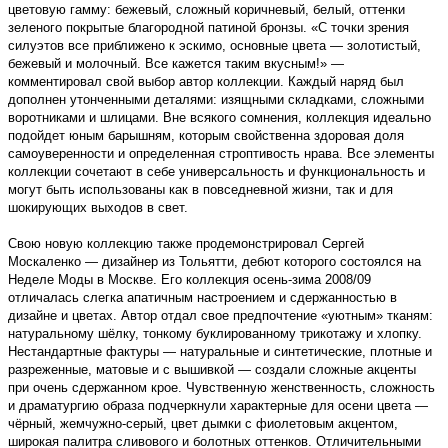
цветовую гамму: бежевый, сложный коричневый, белый, оттенки
зеленого покрытые благородной патиной бронзы. «С точки зрения
силуэтов все приближено к эскимо, основные цвета — золотистый,
бежевый и молочный. Все кажется таким вкусным!» —
комментировал свой выбор автор коллекции. Каждый наряд был
дополнен утонченными деталями: изящными складками, сложными
воротниками и шлицами. Вне всякого сомнения, коллекция идеально
подойдет юным барышням, которым свойственна здоровая доля
самоуверенности и определенная строптивость нрава. Все элементы
коллекции сочетают в себе универсальность и функциональность и
могут быть использованы как в повседневной жизни, так и для
шокирующих выходов в свет.
Свою новую коллекцию также продемонстрировал Сергей
Москаленко — дизайнер из Тольятти, дебют которого состоялся на
Неделе Моды в Москве. Его коллекция осень-зима 2008/09
отличалась слегка апатичным настроением и сдержанностью в
дизайне и цветах. Автор отдал свое предпочтение «уютным» тканям:
натуральному шёлку, тонкому буклированному трикотажу и хлопку.
Нестандартные фактуры — натуральные и синтетические, плотные и
разреженные, матовые и с вышивкой — создали сложные акценты
при очень сдержанном крое. Чувственную женственность, сложность
и драматургию образа подчеркнули характерные для осени цвета —
чёрный, жемчужно-серый, цвет дымки с фиолетовым акцентом,
широкая палитра сливового и болотных оттенков. Отличительными