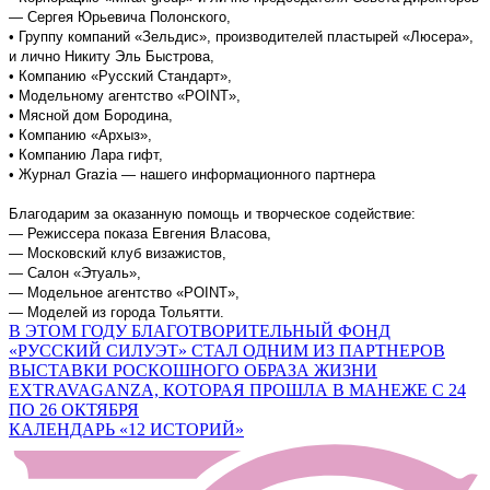
— Сергея Юрьевича Полонского,
• Группу компаний «Зельдис», производителей пластырей «Люсера»,
и лично Никиту Эль Быстрова,
• Компанию «Русский Стандарт»,
• Модельному агентство «POINT»,
• Мясной дом Бородина,
• Компанию «Архыз»,
• Компанию Лара гифт,
• Журнал Grazia — нашего информационного партнера
Благодарим за оказанную помощь и творческое содействие:
— Режиссера показа Евгения Власова,
— Московский клуб визажистов,
— Салон «Этуаль»,
— Модельное агентство «POINT»,
— Моделей из города Тольятти.
Навигация
В ЭТОМ ГОДУ БЛАГОТВОРИТЕЛЬНЫЙ ФОНД
«РУССКИЙ СИЛУЭТ» СТАЛ ОДНИМ ИЗ ПАРТНЕРОВ
по
ВЫСТАВКИ РОСКОШНОГО ОБРАЗА ЖИЗНИ
записям
EXTRAVAGANZA, КОТОРАЯ ПРОШЛА В МАНЕЖЕ С 24
ПО 26 ОКТЯБРЯ
КАЛЕНДАРЬ «12 ИСТОРИЙ»