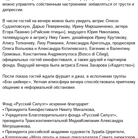
можно управлять собственным настроением: избавляться от грусти и
депрессии.
В числе гостей на вечере можно было увидеть актрис Олесю
Судзиловскую, Дарью Повереннову, Ирину Мирошниченко, актера
Егора Пазенко («Райские птицы»), ведущего Юрия Николаева,
телеведущую и актрису Нику Ганич, дизайнеров Ирину Крутикову,
Алису Толкачеву, Лизу Романюк, Александра Арнгольда, продюсеров
Олега Вольнова и Александра Котилевского, Евгению и Валентину
Громовых, Константина Андрикопулоса (Bosco di Ciliegi),
официальных гостей кинофестиваля, а также друзей и партнеров
фонда. Ведущей вечера была актриса Елена Захарова («Кадетство»).
После показа гостей ждали фуршет и джаз, в исполнении группы
«Бон шейкерс», Уютная атмосфера вечера способствовала приятному
общению в неформальной обстановке.
Фонд «Русский Силуэт» искренне благодарит:
• Президента Кинофестиваля Никиту Михалкова,
• Учредителя Благотворительного фонда «Русский Силуэт»,
президента Трансконтинентальной МедиаКомпании Александра
Митрошенкова,
• Президента российской академии художеств Зураба Церетели,
• Корпорацию «Mirax group» и лично председателя Совета директоров