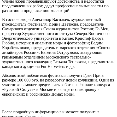
Члены жюри проанализируют достоинства и недостатки
представленных работ, дадут профессиональные советы по
развитию и продвижению коллекций.
В составе жюри Александр Васильев, художественный
руководитель Фестиваля; Ирина Цветкова, председатель
Самарского отделения Союза журналистов России; Го Мен,
профессор Художественного института Северо-Восточного
Энергетического университета в Китае; Кристоф Дюбуа-
Рюбио, историк и аналитик моды и фотографии; Вадим
Корабельников, председатель самарского отделения «Союза
дизайнеров России»; Евгения Остроумова, заведующая
гримерным отделением Московского театрально-
художественного колледжа; Татьяна Теплякова, представитель
канадского аукциона Fur Harvesters и др.
Абсолютный победитель фестиваля получит Гран-При в
размере 100 000 руб. на разработку новой коллекции. Один из
участников сможет представить работы на финале конкурса
«Русский Силуэт» в Москве и выиграть стажировку в
европейских и российских Домах моды.
Более подробную информацию вы можете получить в
оргкомитете Фестиваля: