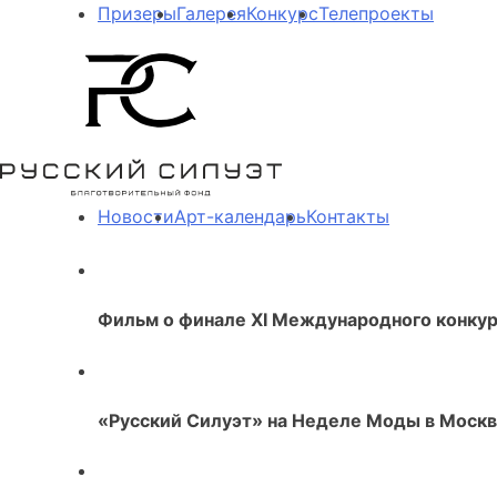
Призеры
Галерея
Конкурс
Телепроекты
Новости
Арт-календарь
Контакты
Фильм о финале XI Международного конку
«Русский Силуэт» на Неделе Моды в Моск